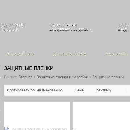
родукции
Apple
8(4012) 52-50-49
ДОБРО
Ежедневно с 10 до 19 ч.
Вход
ые деньги!
ОПЛАТА ТОВАРА
ДОСТАВКА ТОВАРА
О МАГАЗИНЕ
ЗАЩИТНЫЕ ПЛЕНКИ
›
›
Вы тут:
Главная
Защитные пленки и наклейки
Защитные пленки
Сортировать по: наименованию
цене
рейтингу