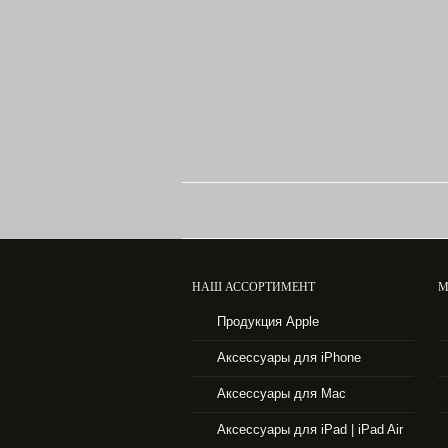
33490 р.
APPLE IPHONE 5S 16GB SPACE GRAY
НАШ АССОРТИМЕНТ
М
Продукция Apple
Аксессуары для iPhone
Цена не указана
Аксессуары для Mac
Аксессуары для iPad | iPad Air
APPLE IPAD AIR 16GB WIFI + ...