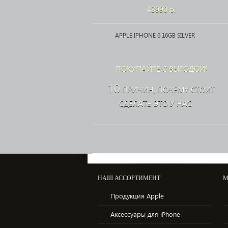
43990 р.
APPLE IPHONE 6 16GB SILVER
ПОКУПАЙТЕ С ВЫГОДОЙ!
10
ПРИЧИН, ПОЧЕМУ СТОИТ
СДЕЛАТЬ ЭТО У НАС
НАШ АССОРТИМЕНТ
М
43990 р.
Продукция Apple
APPLE IPHONE 6 16GB SPACE GRAY
Аксессуары для iPhone