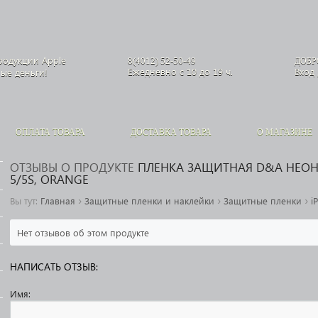
родукции
Apple
8(4012) 52-50-49
ДОБР
Ежедневно с 10 до 19 ч.
Вход
ные деньги!
ОПЛАТА ТОВАРА
ДОСТАВКА ТОВАРА
О МАГАЗИНЕ
ОТЗЫВЫ О ПРОДУКТЕ
ПЛЕНКА ЗАЩИТНАЯ D&A НЕОН
5/5S, ORANGE
›
›
›
Вы тут:
Главная
Защитные пленки и наклейки
Защитные пленки
i
Нет отзывов об этом продукте
НАПИСАТЬ ОТЗЫВ:
Имя: