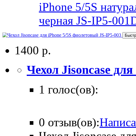
iPhone 5/5S натур
черная JS-IP5-001
Быстр
1400 р.
Чехол Jisoncase для .
1 голос(ов):
0 отзыв(ов):
Написа
Чехол Jisoncase дл