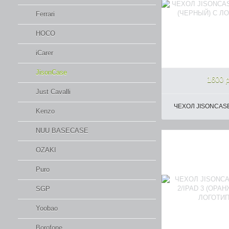
Ferrari
HOCO
iCarer
JisonCase
1600 р
Just Cavalli
ЧЕХОЛ JISONCASE 
Kenzo
NUU BASECASE
OZAKI
Puro
SGP
Yoobao
Borofone