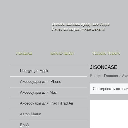
Онлайн-магазин продукции
Apple
Качество за разумные деньги!
ГЛАВНАЯ
КАК КУПИТЬ?
ОПЛАТА ТОВАРА
JISONCASE
Продукция Apple
›
Вы тут:
Главная
Акс
Аксессуары для iPhone
Сортировать по: н
Аксессуары для Mac
Аксессуары для iPad | iPad Air
Aston Martin
BMW