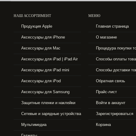
33490 р.
НАШ АССОРТИМЕНТ
МЕНЮ
APPLE IPHONE 5S 16GB GOLD
Продукция Apple
Главная страница
Аксессуары для iPhone
О магазине
Аксессуары для Mac
Процедура покупки т
Аксессуары для iPad | iPad Air
Способы оплаты тов
Аксессуары для iPad mini
Способы доставки то
Аксессуары для iPod
Обратная связь
Аксессуары для Samsung
Прайс-лист
Защитные пленки и наклейки
Войти в аккаунт
6990 р.
Сетевые и зарядные устройства
Зарегистрироваться
Мультимедиа
Корзина
APPLE TV
Гаджеты