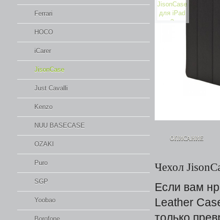
Ferrari
HOCO
iCarer
JisonCase
Just Cavalli
Kenzo
NUU BASECASE
ОПИСАНИЕ
OZAKI
Puro
Чехол JisonC
SGP
Если вам нр
Leather Cas
Yoobao
только прев
Borofone