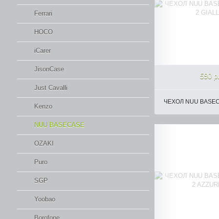
Ferrari
HOCO
iCarer
JisonCase
590 р
Just Cavalli
ЧЕХОЛ NUU BASECA
Kenzo
NUU BASECASE
OZAKI
Puro
SGP
Yoobao
Borofone