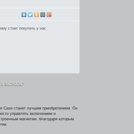
чему стоит покупать у нас
ТЬ ВОПРОСЫ?
er Case станет лучшим приобретением. Он
росто управлять включением и
строенным магнитам, благодаря которым
тии.