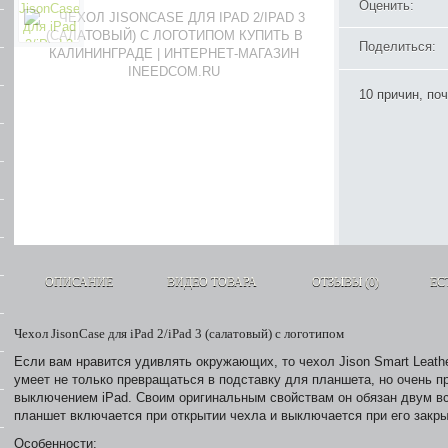
Оценить:
Поделиться:
10 причин, по
ОПИСАНИЕ
ВИДЕО ТОВАРА
ОТЗЫВЫ
(0)
ЕС
Чехол JisonCase для iPad 2/iPad 3 (салатовый) с логотипом
Если вам нравится удивлять окружающих, то чехол Jison Smart Leath
умеет не только превращаться в подставку для планшета, но очень п
выключением iPad. Своим оригинальным свойствам он обязан двум в
планшет включается при открытии чехла и выключается при его закры
Особенности: