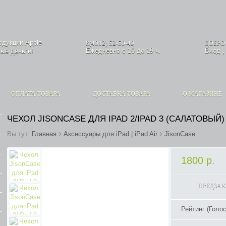
родукции
Apple
8(4012) 52-50-49
ДОБРО
Ежедневно с 10 до 19 ч.
Вход
ые деньги!
ОПЛАТА ТОВАРА
ДОСТАВКА ТОВАРА
О МАГАЗИНЕ
ЧЕХОЛ JISONCASE ДЛЯ IPAD 2/IPAD 3 (САЛАТОВЫЙ
›
›
Вы тут:
Главная
Аксессуары для iPad | iPad Air
JisonCase
1800 р.
ПРЕДЗАК
Рейтинг (Голос