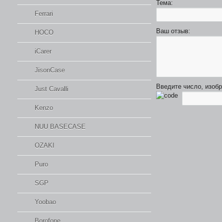
Тема:
Ferrari
Ваш отзыв:
HOCO
iCarer
JisonCase
Введите число, изоб
Just Cavalli
Kenzo
NUU BASECASE
OZAKI
Puro
SGP
Yoobao
Borofone