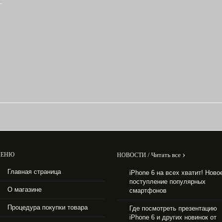
›
ЕНЮ
/
Читать все
НОВОСТИ
Главная страница
iPhone 6 на всех хватит! Ново
поступление популярных
О магазине
смартфонов
Процедура покупки товара
Где посмотреть презентацию
iPhone 6 и других новинок от