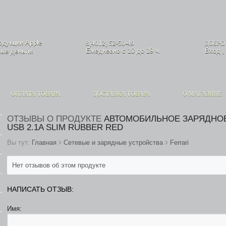
родукции
Apple
8(4012) 52-50-49
ДОБРО
Ежедневно с 10 до 19 ч.
Вход
ые деньги!
ОПЛАТА ТОВАРА
ДОСТАВКА ТОВАРА
О МАГАЗИНЕ
ОТЗЫВЫ О ПРОДУКТЕ
АВТОМОБИЛЬНОЕ ЗАРЯДНОЕ
USB 2.1A SLIM RUBBER RED
›
›
Вы тут:
Главная
Сетевые и зарядные устройства
Ferrari
Нет отзывов об этом продукте
НАПИСАТЬ ОТЗЫВ:
Имя: