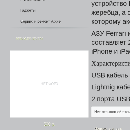
устройство 
Гаджеты
жеребца, а 
которому ак
Сервис и ремонт Apple
АЗУ Ferrari
РЕКОМЕНДУЕМ
составляет
iPhone и iPa
Характеристи
USB кабель 3
НЕТ ФОТО
Lightnig каб
2 порта USB
Нет отзывов об это
500 р.
Написать отзыв